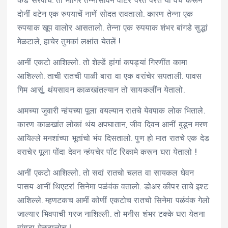
कडे सरपाचें. तो मागिर तेन्नासावन वाटेर परत परत यो वच करून
दोनीं वटेन एक रुपयाचें नाणें सोदत रावतालो. कारण तेन्ना एक
रुपयाक खूप वालोर आसतालो. तेन्ना एक रुपयाक शंभर बांगडे सुद्धां
मेळटाले, हाचेर तुमकां लक्षांत येतलें !
आनीं एकटो आशिल्लो. तो शेल्डें हांगां कपड्यां गिरणींत कामा
आशिल्लो. ताची रातची पाळी बारा वा एक वरांचेर सपताली. पावस
गिम आसूं, थंयसावन काळखांतल्यान तो सायकलींन येतालो.
आमच्या जुवारी न्हंयच्या पूला वयल्यान रातचे येवपाक लोक भिताले.
कारण काळखांत लोकां थंय अपघातान, जीव दिवन आनीं बुडून मरण
आयिल्ले मनशांच्या भूतांचो भंय दिसतालो. पुण हो मात रातचे एक देड
वराचेर पूला पोंदा देवन न्हंयचेर पाॅट रिकामे करून घरा येतालो !
आनीं एकटो आशिल्लो. तो सदां रातचो चलत वा सायकल घेवन
पासय आनीं थिएटरां सिनेमा पळंवंक वतालो. डोअर कीपर ताचे इश्ट
आशिल्ले. म्हणटकच आमीं कोणीं एकटोच रातचो सिनेमा पळंवंक गेलो
जाल्यार भिवपाची गरज नाशिल्ली. तो मनीस शंभर टक्के घरा येतना