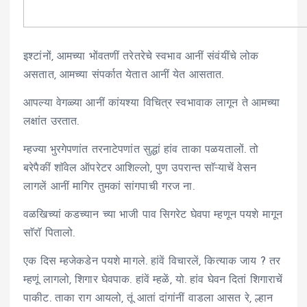
इश्टांनों, आमच्या भोंवतणीं तरेतरेचे स्वभाव आनीं संवंयींचे लोक
असतात, आमच्या संपर्कात येतात आनीं येत आसतात.
आपल्या वेगळ्या आनीं कांयश्या विचित्र स्वभावाक लागून ते आमच्या
लक्षांत उरतात.
म्हज्या भुरगेपणांत तरनाटेपणांत सुद्धां हांव ताका पळयतालों. तो
बरेपैकीं शाॅवेल ऑपरेटर आशिल्लो, पुण उपरान्त साॅऱ्याचें वेसन
लागलें आनीं मागिर तुमकां सांगपाची गरज ना.
वळखिच्यां कडच्यान च्या भाजी पाव सिगरेट घेवपा म्हणून पयशे मागून
साॅराॅ पितालो.
एक दिस म्हजेकडेन पयशे मागले. हांवें विचारलें, कित्याक जाय ? तर
म्हणूं लागलो, शिगार घेवपाक. हांवें म्हळें, यो. हांव घेवन दितां शिगाराचें
पाकीट. ताका राग आयलो, तूं आतां दांगांनीं वाडला आसत रे, ल्हान