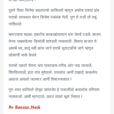
वांगडा मेळटालोच !
दुसरे दिसा सिनेमा बदलपाचो आशिल्लो म्हणून असोच एकदां हांव
रातचो सायकल घेवन सिनेमा पळंवंक गेलों. पुण ते राती तो वचूं
नाशिल्लो.
म्हणटकच म्हाका एकटोच काळखांतल्यान घरा येवचें पडलें. कारण
तेन्ना रस्त्यावेल्या दिव्यांची शाश्वती नासताली. शिवाय बाजार ते
आमचें घर, हातूं मदीं कांय जागे रातचे भूताटकीचे जागे म्हणून
लोकांनीं मार्क केल्ले.
रातचो एकटो येतना थंय पावतकच वगीच आंग जड जातालें,
शिरशिरतालें, हात पांय मुयेताले. पावसांत आनीं एखादो कसलोय
आवाज आयलो जाल्यार आनीं विचारनाकात !
पुण वयर सांगिल्ले दोगूय जाणांचेर हे गजालींचो कसलोच परिणाम
नासतालो. आमीं म्हणटाले, उलट तांकां भूतां भितात !
By
Ranjan Naik