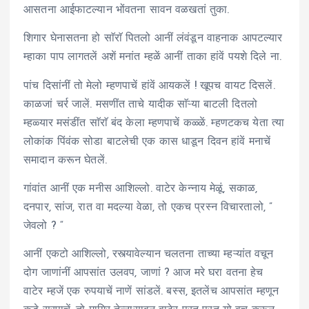
आसतना आईफाटल्यान भोंवतना सावन वळखतां तुका.
शिगार घेनासतना हो साॅराॅ पितलो आनीं लंवंडून वाहनाक आपटल्यार
म्हाका पाप लागतलें अशें मनांत म्हळें आनीं ताका हांवें पयशे दिले ना.
पांच दिसांनीं तो मेलो म्हणपाचें हांवें आयकलें ! खूपच वायट दिसलें.
काळजां चर्र जालें. मसणींत ताचे यादीक साॅऱ्या बाटली दितलो
म्हळ्यार मसंडींत साॅराॅ बंद केला म्हणपाचें कळ्ळें. म्हणटकच येता त्या
लोकांक पिंवंक सोडा बाटलेची एक कास धाडून दिवन हांवें मनाचें
समादान करून घेतलें.
गांवांत आनीं एक मनीस आशिल्लो. वाटेर केन्नाय मेळूं, सकाळ,
दनपार, सांज, रात वा मदल्या वेळा, तो एकच प्रस्न विचारतालो, ”
जेवलो ? “
आनीं एकटो आशिल्लो, रस्त्यावेल्यान चलतना ताच्या म्हऱ्यांत वचून
दोग जाणांनीं आपसांत उलवप, जाणां ? आज मरे घरा वतना हेच
वाटेर म्हजें एक रुपयाचें नाणें सांडलें. बस्स, इतलेंच आपसांत म्हणून