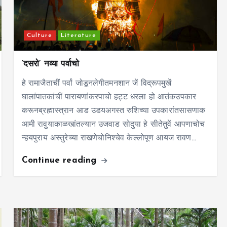
Culture
Literature
‘दसरो’ नव्या पर्वाचो
हे रामाजैताचीं पर्वां जोडूनलेगीतमनशान जें विद्रूपमुखें
घालांपातकांचीं पारायणांकरपाचो हट्ट धरला हो आतंकउपकार
करूनब्रह्मास्त्रान आड उडयअगस्त रुशिच्या उपकारांतसासणाक
आमी रावुयाकाळखांतल्यान उजवाड सोदुया हे सीतेतुवें आपणाचोच
न्हयपुराय अस्तुरेच्या राखणेचोनिश्चेव केल्लोपूण आयज रावण…
Continue reading