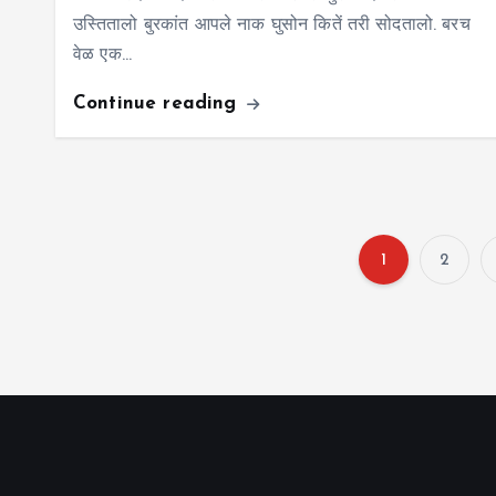
उस्तितालो बुरकांत आपले नाक घुसोन कितें तरी सोदतालो. बरच
वेळ एक…
Continue reading
1
2