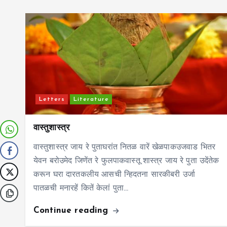
Letters
Literature
वास्तुशास्त्र
वास्तुशास्त्र जाय रे पुताघरांत नितळ वारें खेळपाकउजवाड भितर
येवन बरोउमेद जिणेंत रे फुलपाकवास्तू शास्त्र जाय रे पुता उदेंतेक
करून घरा दारतकलीय आसची न्हिदतना सारकीबरी उर्जा
पातळची मनारहें कितें केलां पुता…
Continue reading