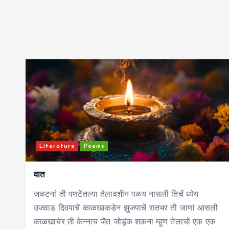
Literature
Poems
वात
जळटनां ती पणटेंतल्या तेलावशीन पळय नासली तिचें ध्येय
उजवाड दिवपाचें काळखाकडेन झुजपाचें रातभर ती जाणां आसली
काळखाचेर ती केन्नाच जैत जोडूंक शकना म्हूण तेलाचो एक एक