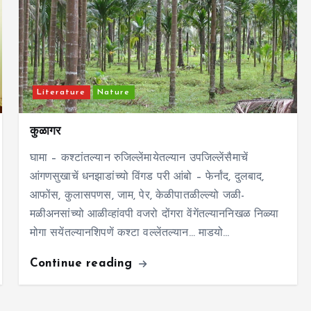
Literature
Nature
कुळागर
घामा – कश्टांतल्यान रुजिल्लेंमायेतल्यान उपजिल्लेंसैमाचें
आंगणसुखाचें धनझाडांच्यो विंगड परी आंबो – फेर्नांद, दुलबाद,
आफोंस, कुलासपणस, जाम, पेर, केळीपातळील्ल्यो जळी-
मळीअनसांच्यो आळीव्हांवपी वजरो दोंगरा वेंगेंतल्याननिखळ निळ्या
मोगा सयेंतल्यानशिपणें कश्टा वल्लेंतल्यान… माडयो…
Continue reading