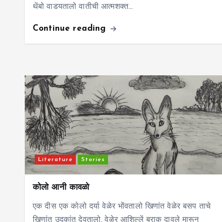
थेंबो वाडयतालो वातीची आत्मशक्त…
Continue reading
Literature
Stories
कोलो आनी कावळो
एक दीस एक कोलो दर्या वेळेर भोंवतालो खिणांत वेळेर बसप ताचे
खिणांत उदकांत देवतालो. वेळेर आशिल्लें बुराक दावले मारून