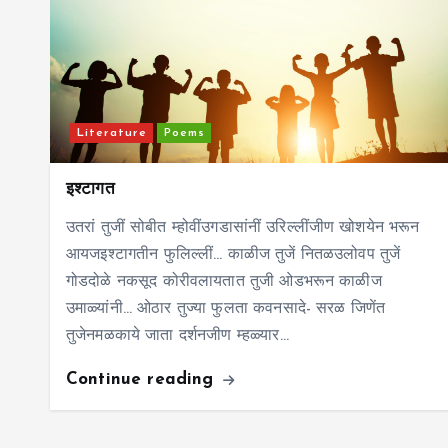
Literature
Poems
इश्टागत
उतरां तुजीं सोबीत म्होवींउगडासांनीं उरिल्लींजीण खोशयेन भरून
आयजइश्टागतीन फुलिल्लीं… काळीज तुजें नितळउलोवप तुजें
गोडदोळे नकसूद कोरीवलायतात तुजी ओडभरून काळीज
उमाळ्यांनी… ओठार तुज्या फुलता कवनसादे- सरळ जिणेंत
तुजेनमळकाये जाता दर्शनजीण म्हळ्यार…
Continue reading