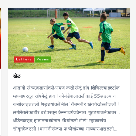
Letters
Poems
खेळ
आडांगी खेळउगडासांतलेआयज कसोंखेळूं हांव !शेणिल्ल्याइश्टांक
म्हज्यापरतून खंयमेळूं हांव ! कोयंडेबालातलीकाई SSव्हडल्यान
कसोंआड्डतलों !गड्डयांतलें‘मील’ तेंजमनीर खंयचेखोल्लीतलों !
लगोरेंतलेफाटीर वडेपरतून केन्नाचयेवचेनात !गुट्टयातलेफातर –
धोंडेनकसूद हाताननाच्चेनात !बियांतलो‘भोटो’ म्हाकाखंय
सोदूनमेळटलो ! वागांनीखेळपा फळोखंयच्या माळ्यारआसतलो…