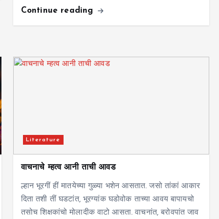
Continue reading
Literature
वाचनाचे म्हत्व आनी ताची आवड
ल्हान भूरगीं हीं मातयेच्या गुळ्या भशेन आसतात. जसो तांकां आकार
दिता तशी तीं घडटांत, भूरग्यांक घडोवोक ताच्या आवय बापायचो
तसोच शिक्षकांचो मोलादीक वाटो आसता. वाचनांत, बरोवपांत जाव