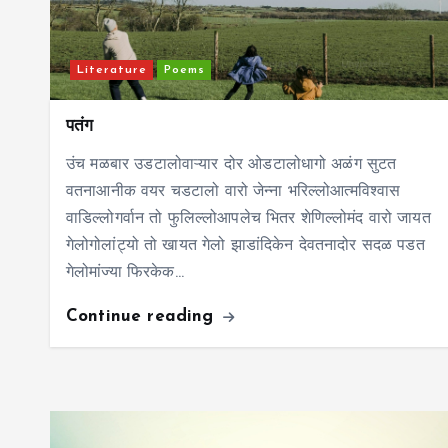
Literature
Poems
पतंग
उंच मळबार उडटालोवाऱ्यार दोर ओडटालोधागो अळंग सुटत
वतनाआनीक वयर चडटालो वारो जेन्ना भरिल्लोआत्मविश्वास
वाडिल्लोगर्वान तो फुलिल्लोआपलेच भितर शेणिल्लोमंद वारो जायत
गेलोगोलांट्यो तो खायत गेलो झाडांदिकेन देवतनादोर सदळ पडत
गेलोमांज्या फिरकेक…
Continue reading