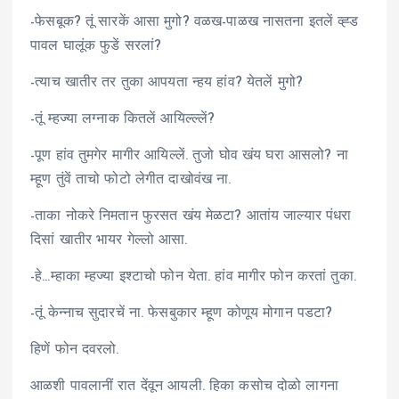
-फेसबूक? तूं सारकें आसा मुगो? वळख-पाळख नासतना इतलें व्ह्ड
पावल घालूंक फुडें सरलां?
-त्याच खातीर तर तुका आपयता न्हय हांव? येतलें मुगो?
-तूं म्हज्या लग्नाक कितलें आयिल्ल्लें?
-पूण हांव तुमगेर मागीर आयिल्लें. तुजो घोव खंय घरा आसलो? ना
म्हूण तुंवें ताचो फोटो लेगीत दाखोवंख ना.
-ताका नोकरे निमतान फुरसत खंय मेळटा? आतांय जाल्यार पंधरा
दिसां खातीर भायर गेल्लो आसा.
-हे…म्हाका म्हज्या इश्टाचो फोन येता. हांव मागीर फोन करतां तुका.
-तूं केन्नाच सुदारचें ना. फेसबुकार म्हूण कोणूय मोगान पडटा?
हिणें फोन दवरलो.
आळशी पावलानीं रात देंवून आयली. हिका कसोच दोळो लागना