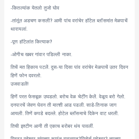
-कितल्यांक येतलो तुजो घोव
-तांतूंत अडचण कसली? आमी पांच वरांचेर हॉटेल ब्लॉसमांत मेळपाचें
थारायलां.
-पूण हॉटेलांत कित्याक?
-ओगीच खबर गांवार पडिल्ली नाका.
तिचें मत हिकाय पटलें. दुस-या दिसा पांव वरांचेर मेळपाचें उतर दिवन
हिणें फोन दवरलो.
उजवाडलें!
हिणें परत फेसबूक उघडलो. बरोच वेळ चेटींग केलें. वेळूय बरो गेलो.
दनपारचें जेवण घेवन ती मात्शी आड पडली. साडे-तिनाक जाग
आयली. तिणें कपडे बदल्ले. होटेल ब्लॉसमाचे दिकेन वाट धरली.
तिची इश्टीण आनी ती एकाच बरोबर थंय पावलीं.