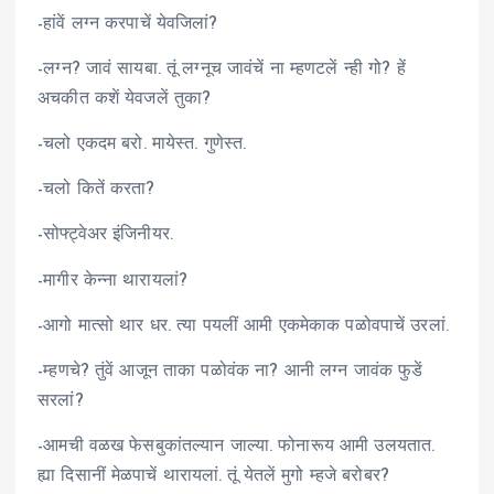
-हांवें लग्न करपाचें येवजिलां?
-लग्न? जावं सायबा. तूं लग्नूच जावंचें ना म्हणटलें न्ही गो? हें
अचकीत कशें येवजलें तुका?
-चलो एकदम बरो. मायेस्त. गुणेस्त.
-चलो कितें करता?
-सोफ्ट्वेअर इंजिनीयर.
-मागीर केन्ना थारायलां?
-आगो मात्सो थार धर. त्या पयलीं आमी एकमेकाक पळोवपाचें उरलां.
-म्हणचे? तुंवें आजून ताका पळोवंक ना? आनी लग्न जावंक फुडें
सरलां?
-आमची वळख फेसबुकांतल्यान जाल्या. फोनारूय आमी उलयतात.
ह्या दिसानीं मेळपाचें थारायलां. तूं येतलें मुगो म्हजे बरोबर?