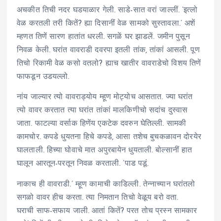
अचकीत तिची नदर घडयाळार गेली. साडे-सात वरां जाल्लीं. ’इत्लो
वेळ करतली तरी कितें? ह्या दिसानीं वेळ सामको सुस्तावला.’ अशें
म्हणत तिणें सारण हातांत धरली. सगळें घर झाडलें. जमीन पुसून
निवळ केली. घरांत वावराडी दवरपा इतली तांक, तांकां आसली. पूण
तिचो रिकामी वेळ कसो वतलो? ह्याच खातीर वावराडेचो विशय तिणें
फाफडून उडयल्लो.
नांय जाल्यार त्यो वावराड्योय म्हूण मोट्योच आसतात. ज्या घरांत
त्यो वावर करतात त्या घरांत तांकां मालकिणीचो सदांच दुस्वास
जाता. फाटल्या वर्साक हिणेंय एकटेक दवरुन घेतिल्ली. सामकी
कामचोर. कपडे धुयतना हिचे कपडे, आसा तशेच बुचकळावन दोरयेर
घालताली. हिच्या घोवाचे मात अपुरबायेन धुयताली. बोल्सानीं हात
घालून आरतून-परतून निवळ करताली. ’पाड पडूं.
नाकाच ही वावराडी.’ म्हूण कामाची काडिल्ली. तेन्नाच्यान घरांतलो
सगळो वावर हीच करता. त्या निमतान तिचो वेळूय बरो वता.
घराची साफ-सफाय जाली. आतां कितें? परत तोच प्रस्न सामकार