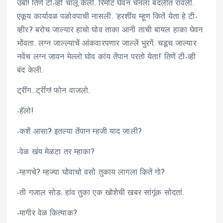
उबो! तिणें टी-व्ही चालू केली. रिमोट घेवन चॅनलां बदलीत रावली.
एकूय कार्यावळ पळोवपाची नासली. ’हरशींय म्हूण कितें येता हे टी-
व्हीर? बरोच जाल्यार हाचो घोव ताका आनी ताची बायल हाका घेवन
भोंवता. लग्न जाल्ल्याचें आंकवारपणार जाल्लें भुरगें. चडूच जाल्यार
नवेंच लग्न जावन मेल्लो घोव कांय तेंपान परतो येता!’ तिणें टी-व्ही
बंद केली.
ट्रींग…ट्रींग! फोन वाजलो.
-हॅलो!
-कशें आसा? इतल्या तेंपान म्हजी याद जाली?
-वेळ खंय मेळटा तर म्हाका?
-म्हणचे? म्हज्या घोवाचो वसो तुकाय लागला कितें गो?
-ती गजाल सोड. हांव तुका एक खोशेची खबर सांगूंक सोदतां.
-मागीर वेळ कित्याक?