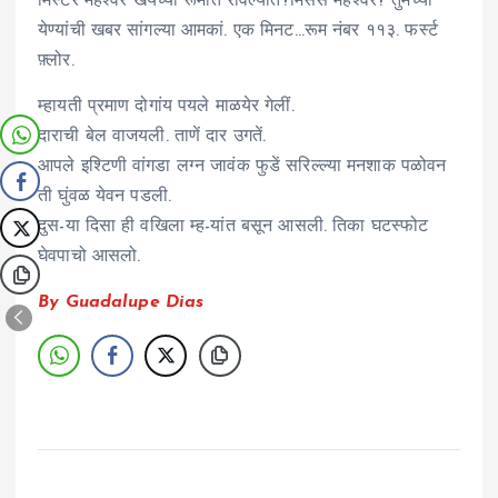
मिस्टर महेश्वर खंयच्या रूमांत रावल्यात?मिसेर्स महेश्वर? तुमच्या
येण्यांची खबर सांगल्या आमकां. एक मिनट…रूम नंबर ११३. फर्स्ट
फ़्लोर.
म्हायती प्रमाण दोगांय पयले माळयेर गेलीं.
दाराची बेल वाजयली. ताणें दार उगतें.
आपले इश्टिणी वांगडा लग्न जावंक फुडें सरिल्ल्या मनशाक पळोवन
ती घुंवळ येवन पडली.
दुस-या दिसा ही वखिला म्ह-यांत बसून आसली. तिका घटस्फोट
घेवपाचो आसलो.
By Guadalupe Dias