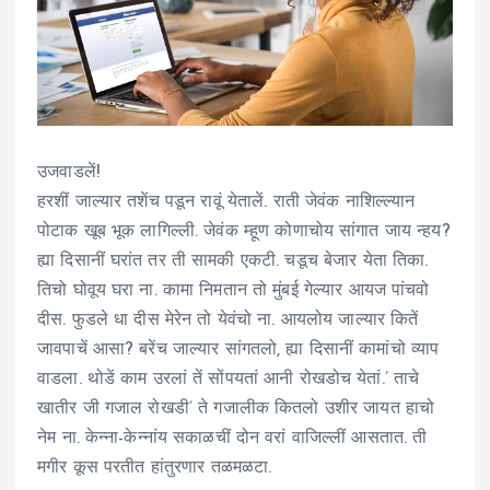
उजवाडलें!
हरशीं जाल्यार तशेंच पडून रावूं येतालें. राती जेवंक नाशिल्ल्यान
पोटाक खूब भूक लागिल्ली. जेवंक म्हूण कोणाचोय सांगात जाय न्हय?
ह्या दिसानीं घरांत तर ती सामकी एकटी. चडूच बेजार येता तिका.
तिचो घोवूय घरा ना. कामा निमतान तो मुंबई गेल्यार आयज पांचवो
दीस. फुडले धा दीस मेरेन तो येवंचो ना. आयलोय जाल्यार कितें
जावपाचें आसा? बरेंच जाल्यार सांगतलो, ह्या दिसानीं कामांचो व्याप
वाडला. थोडें काम उरलां तें सोंपयतां आनी रोखडोच येतां.’ ताचे
खातीर जी गजाल रोखडी’ ते गजालीक कितलो उशीर जायत हाचो
नेम ना. केन्ना-केन्नांय सकाळचीं दोन वरां वाजिल्लीं आसतात. ती
मगीर कूस परतीत हांतुरणार तळमळटा.