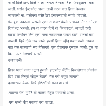
जालो.कितें करूं कितें नाका म्हणटा तेन्नाच तिका फेस्बुकाची याद
जाली. घरांत इंन्टरनेट आसा. ताची गरज मात हिका केन्नाच
जाणवली ना. ’पळोवंया तरी!’तिणें इंन्टरनेटाचो संपर्क जोडलो.
फेसबूक उघडलो. आपलो एकांउंट तयार केलो. पांच-धा मिनटानीं एक
रिक्वेस्ट आयलो. हय-ना करत तिणें तो स्विकारलो. आपली खरी
वळख लिपोवन हिणें एका नव्या संवसारांत पावल घालें. रातचीं बारा
वाजलीं. हिचे दोळे जड जाले. हरशीं हिका न्हीद पडनासली. आयज
मात वेळ सारपाची संद मेळिल्ली. पूण दोळ्यांक दुस्वास जालो. दुस-या
दिसा परत मेळपाचें थारलें.
उजवाडलें!
हिका आतां फक्त एकूच हुस्को. इंन्टरनेट चॅटींग. कितलेशाच लोकांक
हिणें इश्ट-मित्रां जोडून घेतलीं. वेळ बरो वचुंक लागलो.
दनपारच्या वेळार तिचे इश्टिणीचो फोन आयलो.
-फाल्यां येता मुगो? तो म्हाका भेटूंक येवपाचो आसा.
-पूण म्हजो घोव फाल्यां घरा पावता.