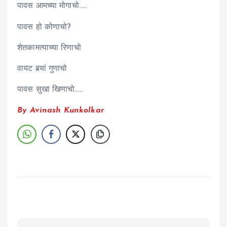
पावस आमच्या मोगाचो…..
पावस हो कोणाचो?
शेतकामत्याच्या रिणाचो
वायट बर्‍यां गुणाचो
पावस सुखा खिणाचो…..
By Avinash Kunkolkar