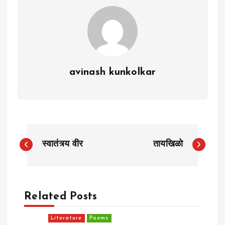
avinash kunkolkar
P
स्वातंत्र्य वीर
तायखिळो
o
s
Related Posts
t
Literature
Poems