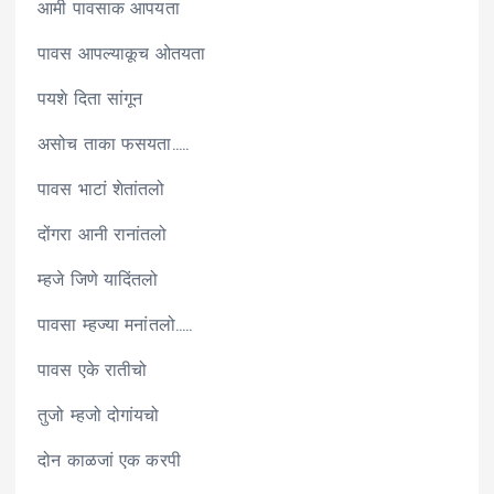
आमी पावसाक आपयता
पावस आपल्याकूच ओतयता
पयशे दिता सांगून
असोच ताका फसयता…..
पावस भाटां शेतांतलो
दोंगरा आनी रानांतलो
म्हजे जिणे यादिंतलो
पावसा म्हज्या मनांतलो…..
पावस एके रातीचो
तुजो म्हजो दोगांयचो
दोन काळजां एक करपी