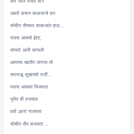
सैम जालें पांचवे चार
उकतें करून काळजाचें दार
सोबीत सैमरूप काळजांत हाड…..
पावस आमचो ईश्ट,
सोयरो आनी सांगाती
आमच्या खातीर जागता तो
सपनाळू सुखाच्यो रातीं…..
पावस आमकां भिजयता
भुयेंत बीं रुजयता
दर्या ल्हारां गाजयता
सोबीत सैम सजयता…..