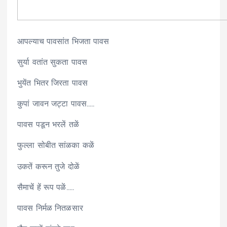
आपल्याच पावसांत भिजता पावस
सुर्या वतांत सुकता पावस
भुयेंत भितर जिरता पावस
कुपां जावन जट्टा पावस…..
पावस पडून भरलें तळें
फुल्ला सोबीत सांळका कळें
उकतें करून तुजे दोळें
सैमाचें हें रूप पळें…..
पावस निर्मळ नितळसार