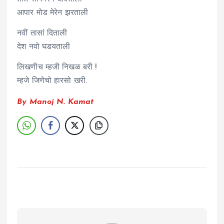
आपार मोड मेरेन झरताली
नवीं तासां दिताली
देश नवो घडयताली
लिखणीच म्हजी निखळ बरी !
म्हजे जिणेचो हारसो खरी.
By Manoj N. Kamat