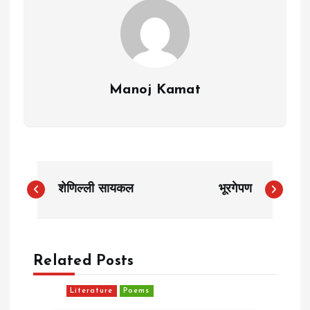
Manoj Kamat
P
शेणिल्ली सायकल
भूरगेपण
o
s
Related Posts
t
Literature
Poems