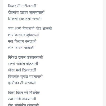
विचार तीं करीनासलीं
दोळ्यांक झापण लायनासलीं
लिखणी मात तशी नासली
शाय आनी विचारांची वीण आसली
शाय कागदार व्हांवताली
मना रिजवण करताली
शांत जावन नंदताली
गिरेस्त दायज उक्तायताली
उतरां सोबीत मांडटाली
भौसा मनां रिझयताली
विचारांत क्रांत घडयताली
प्रबोधन ती करताली
दिका दिवन नवे पिळगेक
उर्बा तांची वाडयताली
तींत सोंपमेरेन धांवताली