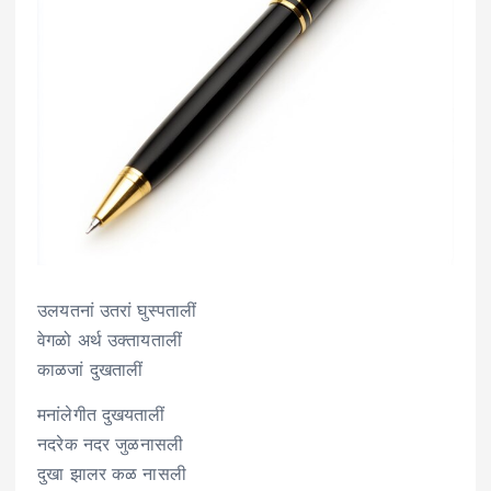
उलयतनां उतरां घुस्पतालीं
वेगळो अर्थ उक्तायतालीं
काळजां दुखतालीं
मनांलेगीत दुखयतालीं
नदरेक नदर जुळनासली
दुखा झालर कळ नासली