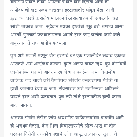
कसलेंय संकट ताका आपलेंच संकट कशें दिसता आनी तो
आपोवपाची वाट पळय नासतना इश्टाखातीर धांवून येता. आनी
इश्टाच्या घरचे कसलेंय मंगलकार्य आसल्यारुय बी सगळ्यांत चड
खोशी ताकाच जाता. सुदैवान म्हाका इश्टांचो खुब बरो अणभव आसा.
आमचीं पुस्तकां उजवाडायतना आमचे इश्ट जणू घरचेच कार्य कशे
वावुरतात तें सगळ्यांनीच पळयलां.
पुण अशें म्हणलें म्हणून दोग इश्टांचे दर एक गजालीचेर सदांच एकमत
आसतलें अशें आसूंकच शकना. दुमत आसप वायट न्हय. पुण दोगांयनी
एकमेकांच्या मताचो आदर करपाचे भान दवरुंक जाय. कितलोय
तात्विक वाद जालो तरी वैयक्तिक संबंदांत कडवटपणा येवंची ना
हाची जतनाय घेवपाक जाय. संवसारात अशे मतभिन्नता आशिल्ले
जायते इश्ट आमी पळयतात. पुण तरी तांचे इश्टागतीक हाची केन्ना
बादा जायना.
आमच्या गोंयांत लेगीत कांय आदरणीय व्यक्तिमत्वांच्या बाबतींत आमी
हो अणभव घेतला. दोन भिन्न विचारसरणीचे लोक आसूं वा दोन
परस्पर विरोधी राजकीय पक्षाचे लोक आसूं, तत्त्वाक लागून तांचे