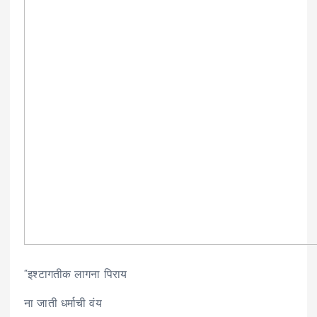
“इश्टागतीक लागना पिराय
ना
जाती धर्माची वंय