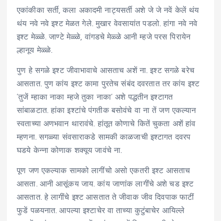
एकांकीका सर्ती, कला अकादमी नाट्यसर्ती अशे जे जे नवें केलें थंय
थंय नवे नवे इश्ट मेळत गेले. मुखार वेवसायांत पडलो. हांगा नवे नवे
इश्ट मेळ्ळे. जाण्टे मेळ्ळे, वांगडचे मेळ्ळे आनी म्हजे परस पिरायेन
ल्हानूय मेळ्ळे.
पुण हे सगळे इश्ट जीवाभावाचे आसताच अशें ना. इश्ट सगळे बरेच
आसतात. पुण कांय इश्ट कामा पुरतेच संबंद दवरतात तर कांय इश्ट
‘तुजें म्हाका नाका म्हजे तुका नाका’ अशे पद्धतीन इश्टागत
सांबाळटात. हांका इश्टांचे पंगतीक बसोवंचे वा ना तें जण एकल्यान
स्वताच्या अणभवान थारावंचे. हांतूत कोणाचे कितें चुकता अशें हांव
म्हणना. सगळ्या संवसाराकडे सामकी काळजाची इश्टागत दवरप
घडये केन्ना कोणाक शक्यूय जावंचे ना.
पूण जण एकल्याक सामको लागींचो असो एकतरी इश्ट आसताच
आसता. आनी आसूंकय जाय. कांय जाणांक लागींचे अशे चड इश्ट
आसतात. हे लागींचे इश्ट आसतात ते जीवाक जीव दिवपाक फाटीं
फुडें पळयनात. आपल्या इश्टाचेर वा ताच्या कुटुंबाचेर आयिल्ले