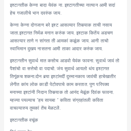
इश्टागतीक केन्ना बादा येवंक ना. इश्टागतीच्या नात्यान आमी सदां
हेच गजालीचे भान दवरुंक जाय.
केन्ना केन्ना दोगजाण बरे इश्ट आसल्यार तिसर्‍याक ताची नसाय
जाता.इश्टागत निर्मळ मनान करुंक जाय. इश्टाक कितेंय अडचण
आसल्यार ताणे न सांगता ती आमकां कळूंक जाय. आनी ताचो
स्वाभिमान दुखय नासतना आमी ताका आदार करुंक जाय.
इश्टागतीन सुवार्थ मात कसोच आडवो येवंक फावना. सुवार्थ जावं तो
पैशांचो वा सत्तेचो वा पदाचो. जंय सुवार्थ आयलो थंय इश्टागत
तिगूंकच शकना.दोन बर्‍या इश्टांमदीं दुस्मानकाय जावंची हाचेखातीर
लेगीत कांय लोक काडी पेटोवपाचे काम करतात. पुण परिपक्व
मनाच्या इश्टांनी निदान तिसर्‍याक तो आनंद मेळूंक दिवंक फावना.
म्हज्या पयल्याच “हय सायबा ” कविता संग्रहांतली कविता
वाचल्यारुय तुमकां तेंच मेळटलें.
इश्टागतीक वचूंक