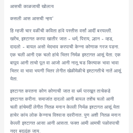
आसची काळजाची खोलाय
कसली आस आसची न्हय”
हि म्हजी चार वळींची कविता हांवे पस्तीस वर्सां आदीं बरयल्ली.
खरेंच, इश्टागत करपा खातीर जात – धर्म, पिराय, ल्हान – व्हड,
दादलो – बायल असो भेदभाव करपाची केन्ना कोणाक गरज पडना.
एक चली आनी एक चलो हांचे भितर निर्मळ इश्टागत आसूं येता. एक
बापूय आनी ताचो पूत वा आजो आनी नातू चड कित्याक भावा भावा
भितर वा भावा भयणी भितर लेगीत खेळीमेळीचे इश्टागतीचे नातें आसूं
येता.
इश्टागत करतना कोण कोणाची जात वा धर्म पारखून ताचेकडे
इश्टागत करीना. समाजांत दादलो आनी बायल तशेंच चलो आनी
चली हांचेमदीं लेगीत नितळ मनान केल्ली निर्मळ इश्टागत आसूं येता
हाचेर कांय लोक केन्नाच विश्वास दवरीनात. पुण अशी नितळ मनान
केल्ली इश्टागत आसा आनी आसता. फक्त आमी आमची पळोवपाची
नदर बदलूंक जाय.