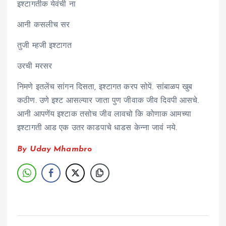
इश्टागतीक येवंची ना
आनी कसलीच सर
तुजी म्हजी इश्टागत
उरची मरसर
निमणे इतलेंच सांगन दिसता, इश्टागत करप सोपें. सांबाळप खुब
कठीण. उणे इश्ट आसल्यार जाता पुण जीवाक जीव दिवपी आसचे.
आनी आपणेंय इश्टाक तसोच जीव लावचो कि कोणाक आमच्या
इश्टागती आड एक उतर काडपाचे धाडस केन्ना जावं नये.
By Uday Mhambro