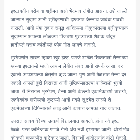
इश्टागतीन गरीब वा श्रीमंत असो भेदभाव लेगीत आसना. तशें जाल्लें
जाल्यार सुदामा आनी श्रीकृष्णाची इश्टागत केन्नाच जावंक पावची
नासली. आनी धंया दुदान समृद्ध आशिल्ल्या गोकुळांतल्या श्रीकृष्णाक
सुदाम्यान आपल्या लोळक्या पिंजक्या पुडव्याच्या शेवाक बांदून
हाडील्ले घराच कांडील्ले फोव गोड लागचे नासले.
भुरगेपणांत सावन म्हाका खुब इश्ट. पणजे शाळेंत शिकतालो तेन्नाच्या
म्हज्या इश्टांकडे म्हजो आयज लेगीत संबंद आनी संपर्क आसा. दर
एकलो आपआपल्या क्षेत्रांत व्हड जाला. पुण आमी मेळटात तेन्ना दर
एकलो आपलो हुद्दो विसरता आनी मुष्ठिफंडातल्या शाळेंतलो भुरगो
जाता. तें निरागस भुरगेंपण, तेन्ना आमी केल्ल्यो एकामेकांच्यो चाड्यो,
एकमेकांक मारील्ल्यो कुटल्यो आनी मदले सुटयेंत खाल्ले ते
एकमेकांच्या टिफिनातले लाडू आनी कापांच आमकां याद जातात.
उपरांत सावय वेरेच्या उत्कर्ष विद्यालयांत आयलो. हांगा नवे इश्ट
मेळ्ळे. परत कॉलेजाक पणजे गेलो थंय नवी इश्टागत जाली. थोडोभोव
कोंकणी चळवळींत वांटेकार जालो. विद्यार्थी आंदोलनांत वांटो घेतलो.