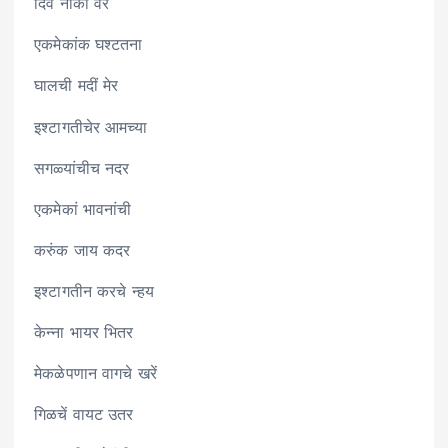
दिवं नाका वेर
एकमेकांक घश्टतना
घालची मदीं मेर
इश्टागतीचेर आमच्या
सगळ्यांचीच नदर
एकमेकां भावनांची
करुंक जाय कदर
इश्टागतीन करचे न्हय
केन्ना भायर भितर
मेकळेपणान वागचे खरें
गिळचें वायट उतर