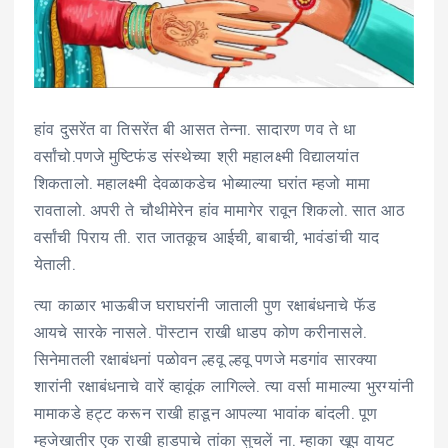
हांव दुसरेंत वा तिसरेंत बी आसत तेन्ना. सादारण णव ते धा
वर्सांचो.पणजे मुष्टिफंड संस्थेच्या श्री महालक्ष्मी विद्यालयांत
शिकतालो. महालक्ष्मी देवळाकडेच भोब्याल्या घरांत म्हजो मामा
रावतालो. अपरी ते चौथीमेरेन हांव मामागेर रावून शिकलो. सात आठ
वर्सांची पिराय ती. रात जातकूच आईची, बाबाची, भावंडांची याद
येताली.
त्या
काळार भाऊबीज घराघरांनी जाताली पुण रक्षाबंधनाचे फॅड
आयचे सारके नासले. पॊस्टान राखी धाडप कोण करीनासले.
सिनेमातली रक्षाबंधनां पळोवन ल्हवू ल्हवू पणजे मडगांव सारक्या
शारांनी रक्षाबंधनाचे वारें व्हावूंक लागिल्ले. त्या वर्सा मामाल्या भुरग्यांनी
मामाकडे हट्ट करून राखी हाडून आपल्या भावांक बांदली. पूण
म्हजेखातीर एक राखी हाडपाचे तांका सुचलें ना. म्हाका खूप वायट