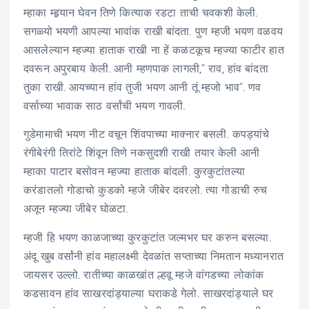
म्हाका म्हर्‍यान घेवन तिणे कित्याक रडटा ताची चवकशी केली.
सगळ्यो भयणी आपल्या भावांक राखी बांदता. पुण म्हजी भयण वळवय
आसलेल्यान म्हज्या हाताक राखी ना हें कळटकूच म्हज्या फाटीर हात
दवरून अपुरबाय केली. आनी म्हणपाक लागली,” राव, हांव बांदता
तुका राखी. आयच्यान हांव तुजी भयण आनी तूं म्हजो भाव”. णव
वर्साच्या भावाक साठ वर्सांची भयण गावली.
गुडेमामाची भयण नीट वचून शिंवपाच्या माक्नार बसली. कपड्यांचे
रंगीबेरंगी तिरांटे शिंवून तिणे नकसुदशी राखी तयार केली आनी
म्हाका पाटार बसोवन म्हज्या हाताक बांदली. कुरकुटांतल्या
करंडातलो गोडाचो कुडको म्हजे जीबेर दवरलो. त्या गोडाची रुच
अजून म्हज्या जीबेर घोळटा.
म्हजी हि भयण काळजाच्या कुरकुटांत जल्मभर घर करुन बसल्या.
अंदू खुब वर्सांनी हांव महालक्ष्मी देवळांत सप्ताच्या निमतान मध्यानरात
जायसर उल्लो. रातीच्या काळखांत ल्हवू म्हजे वांगडच्या लोकांक
कडसावन हांव साखरदांड्याल्या घराकडे गेलो. साखरदांड्याले घर