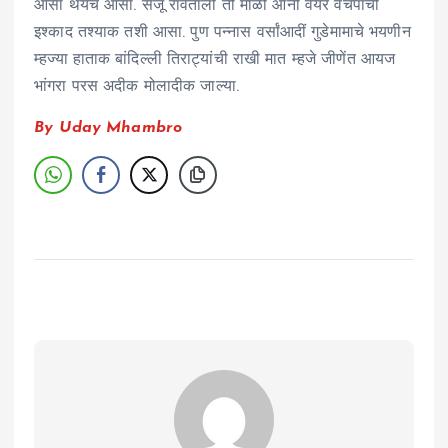
आसा थंयच आसा. संजू रावतालो ती माळी आनी वयर वचपाची
इश्काद तश्याक तशी आसा. पुण पन्नास वर्सांआदीं गुडेमामाचे भयणीन
म्हज्या हाताक बांदिल्ली तिराट्यांची राखी मात म्हजे जीणेंत आयज
भांगरा परस अदीक मोलादीक जाल्या.
By Uday Mhambro