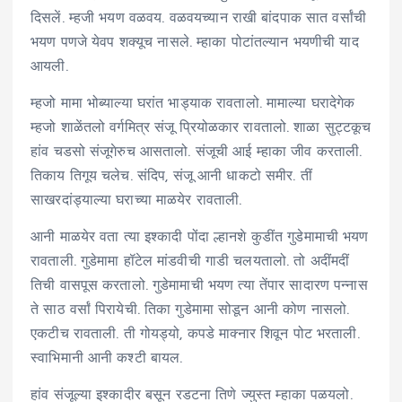
दिसलें. म्हजी भयण वळवय. वळवयच्यान राखी बांदपाक सात वर्सांची
भयण पणजे येवप शक्यूच नासले. म्हाका पोटांतल्यान भयणीची याद
आयली.
म्हजो मामा भोब्याल्या घरांत भाड्याक रावतालो. मामाल्या घरादेगेक
म्हजो शाळेंतलो वर्गमित्र संजू प्रियोळकार रावतालो. शाळा सुट्टकूच
हांव चडसो संजूगेरुच आसतालो. संजूची आई म्हाका जीव करताली.
तिकाय तिगूय चलेच. संदिप, संजू आनी धाकटो समीर. तीं
साखरदांड्याल्या घराच्या माळयेर रावताली.
आनी माळयेर वता त्या इश्कादी पोंदा ल्हानशे कुडींत गुडेमामाची भयण
रावताली. गुडेमामा हॉटेल मांडवीची गाडी चलयतालो. तो अदींमदीं
तिची वासपूस करतालो. गुडेमामाची भयण त्या तेंपार सादारण पन्नास
ते साठ वर्सां पिरायेची. तिका गुडेमामा सोडून आनी कोण नासलो.
एकटीच रावताली. ती गोयड्यो, कपडे माक्नार शिवून पोट भरताली.
स्वाभिमानी आनी कश्टी बायल.
हांव संजूल्या इश्कादीर बसून रडटना तिणे ज्युस्त म्हाका पळयलो.